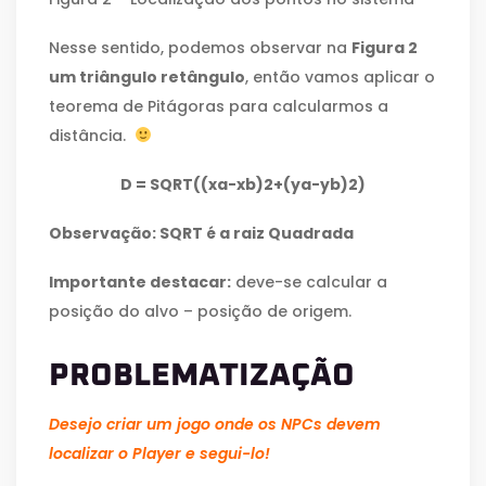
Nesse sentido, podemos observar na
Figura 2
um triângulo retângulo
, então vamos aplicar o
teorema de Pitágoras para calcularmos a
distância.
D = SQRT((x
a
-x
b
)
2
+(y
a
-y
b
)
2
)
Observação: SQRT é a raiz Quadrada
Importante destacar:
deve-se calcular a
posição do alvo – posição de origem.
PROBLEMATIZAÇÃO
Desejo criar um jogo onde os NPCs devem
localizar o Player e segui-lo!